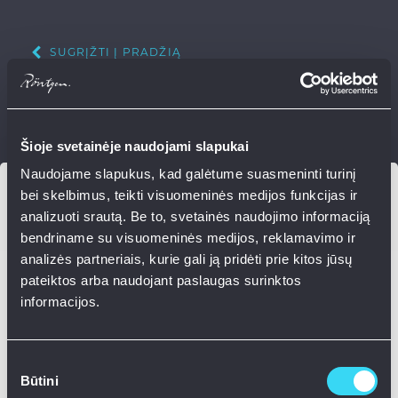
SUGRĮŽTI Į PRADŽIĄ
Šioje svetainėje naudojami slapukai
Naudojame slapukus, kad galėtume suasmeninti turinį
bei skelbimus, teikti visuomeninės medijos funkcijas ir
PRISIJUNKITE
analizuoti srautą. Be to, svetainės naudojimo informaciją
bendriname su visuomeninės medijos, reklamavimo ir
analizės partneriais, kurie gali ją pridėti prie kitos jūsų
pateiktos arba naudojant paslaugas surinktos
Prisijungti su Facebook
informacijos.
Prisijungti su Google
Sutikimo
Būtini
pasirinkimas
Prisijungti su el. paštu