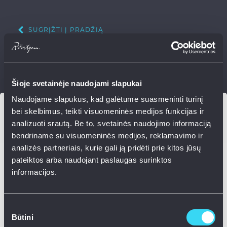
SUGRĮŽTI Į PRADŽIĄ
Šioje svetainėje naudojami slapukai
Naudojame slapukus, kad galėtume suasmeninti turinį
bei skelbimus, teikti visuomeninės medijos funkcijas ir
PRISIJUNKITE
analizuoti srautą. Be to, svetainės naudojimo informaciją
bendriname su visuomeninės medijos, reklamavimo ir
analizės partneriais, kurie gali ją pridėti prie kitos jūsų
pateiktos arba naudojant paslaugas surinktos
Prisijungti su Facebook
informacijos.
Prisijungti su Google
Sutikimo
Būtini
pasirinkimas
Prisijungti su el. paštu