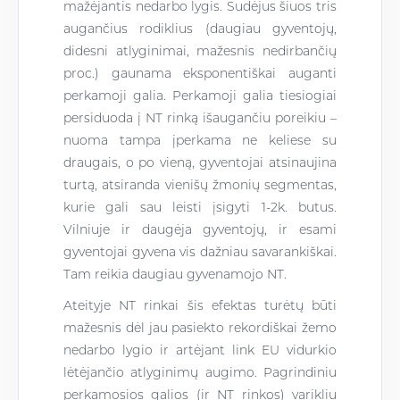
mažėjantis nedarbo lygis. Sudėjus šiuos tris
augančius rodiklius (daugiau gyventojų,
didesni atlyginimai, mažesnis nedirbančių
proc.) gaunama eksponentiškai auganti
perkamoji galia. Perkamoji galia tiesiogiai
persiduoda į NT rinką išaugančiu poreikiu –
nuoma tampa įperkama ne keliese su
draugais, o po vieną, gyventojai atsinaujina
turtą, atsiranda vienišų žmonių segmentas,
kurie gali sau leisti įsigyti 1-2k. butus.
Vilniuje ir daugėja gyventojų, ir esami
gyventojai gyvena vis dažniau savarankiškai.
Tam reikia daugiau gyvenamojo NT.
Ateityje NT rinkai šis efektas turėtų būti
mažesnis dėl jau pasiekto rekordiškai žemo
nedarbo lygio ir artėjant link EU vidurkio
lėtėjančio atlyginimų augimo. Pagrindiniu
perkamosios galios (ir NT rinkos) varikliu