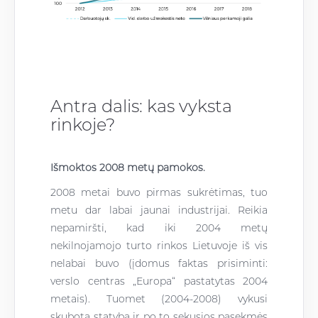
Antra dalis: kas vyksta
rinkoje?
Išmoktos 2008 metų pamokos.
2008 metai buvo pirmas sukrėtimas, tuo
metu dar labai jaunai industrijai. Reikia
nepamiršti, kad iki 2004 metų
nekilnojamojo turto rinkos Lietuvoje iš vis
nelabai buvo (įdomus faktas prisiminti:
verslo centras „Europa“ pastatytas 2004
metais). Tuomet (2004-2008) vykusi
skubota statyba ir po to sekusios pasekmės