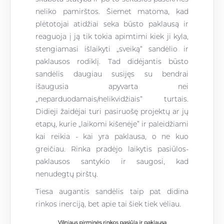
neliko pamirštos. Šiemet matoma, kad
plėtotojai atidžiai seka būsto paklausą ir
reaguoja į ją tik tokia apimtimi kiek ji kyla,
stengiamasi išlaikyti „sveiką“ sandėlio ir
paklausos rodiklį. Tad didėjantis būsto
sandėlis daugiau susijęs su bendrai
išaugusia apyvarta nei
„neparduodamais/nelikvidžiais“ turtais.
Didieji žaidėjai turi pasiruošę projektų ar jų
etapų, kurie „laikomi kišenėje” ir paleidžiami
kai reikia - kai yra paklausa, o ne kuo
greičiau. Rinka pradėjo laikytis pasiūlos-
paklausos santykio ir saugosi, kad
nenudegtų pirštų.
Tiesa augantis sandėlis taip pat didina
rinkos inerciją, bet apie tai šiek tiek vėliau.