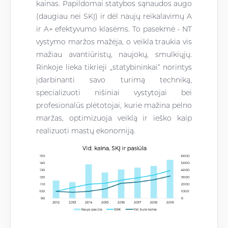
kainas. Papildomai statybos sąnaudos augo
(daugiau nei SKĮ) ir dėl naujų reikalavimų A
ir A+ efektyvumo klasėms. To pasekmė - NT
vystymo maržos mažėja, o veikla traukia vis
mažiau avantiūristų, naujokų, smulkiųjų.
Rinkoje lieka tikrieji „statybininkai“ norintys
įdarbinanti savo turimą techniką,
specializuoti nišiniai vystytojai bei
profesionalūs plėtotojai, kurie mažina pelno
maržas, optimizuoja veiklą ir ieško kaip
realizuoti mastų ekonomiją.