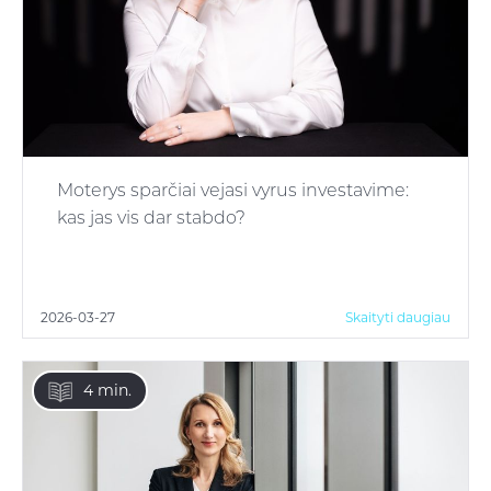
Moterys sparčiai vejasi vyrus investavime:
kas jas vis dar stabdo?
2026-03-27
Skaityti daugiau
4 min.