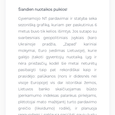
Šiandien nuotaikos puikios!
Gyvenamojo NT pardavimai ir statyba seka
sezonišką grafiką, kuriam per paskutinius 6
metus buvo tik kelios išimtys. Jos sutapo su
svarbesniais geopolitiniais įvykiais (karo
Ukrainoje pradžia, „Zapad“ kariniai
mokymai, Euro įvedimas Lietuvoje), kurie
galėjo įtakoti gyventojų nuotaiką. Lyg ir
nėra priežasčių, kodėl šie metai neturėtų
pasibaigti taip pat rekordiškai kaip ir
prasidėjo: palūkanos (nors ir didesnės nei
visoje Europoje) vis dar istoriškai žemos,
Lietuvos banko skaičiuojamas būsto
įperkamumo indeksas palankus pirkėjams,
plėtotojai mato mažėjantį turto pardavimo
greičio (likvidumo) rodiklį, ir planuoja
reaguodami į paklausą pasiūlyti naujų turtų