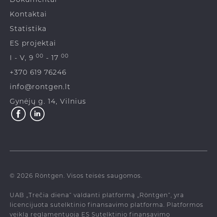
Kontaktai
Statistika
ES projektai
00
00
I - V, 9
- 17
+370 619 76246
info@rontgen.lt
Gynėjų g. 14, Vilnius
© 2026 Röntgen. Visos teisės saugomos.
UAB „Trečia diena“ valdanti platformą „Röntgen“, yra
licencijuota sutelktinio finansavimo platforma. Platformos
veiklą reglamentuoja ES Sutelktinio finansavimo