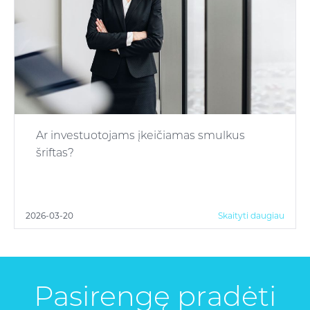
Ar investuotojams įkeičiamas smulkus
šriftas?
2026-03-20
Skaityti daugiau
Pasirengę pradėti