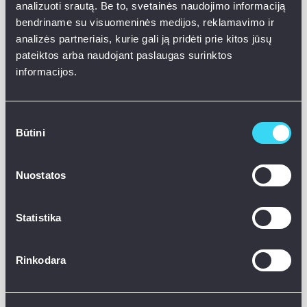
analizuoti srautą. Be to, svetainės naudojimo informaciją
bendriname su visuomeninės medijos, reklamavimo ir
analizės partneriais, kurie gali ją pridėti prie kitos jūsų
pateiktos arba naudojant paslaugas surinktos
informacijos.
Sutikimo
Būtini
pasirinkimas
Nuostatos
Statistika
O kaip bus nuotaikos rytoj?
Rinkodara
Europos sąjungos šalyse kiekvieną mėnesį
atliekama gyventojų nuotaikų apklausa.