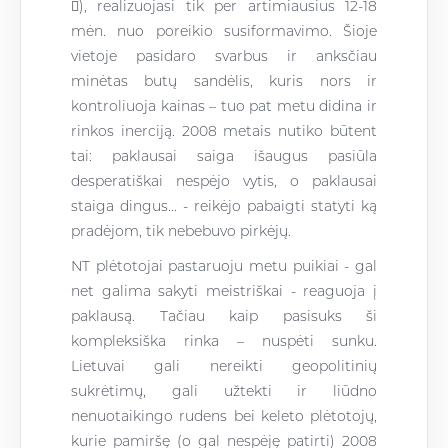

), realizuojasi tik per artimiausius 12-18
mėn. nuo poreikio susiformavimo. Šioje
vietoje pasidaro svarbus ir anksčiau
minėtas butų sandėlis, kuris nors ir
kontroliuoja kainas – tuo pat metu didina ir
rinkos inerciją. 2008 metais nutiko būtent
tai: paklausai saiga išaugus pasiūla
desperatiškai nespėjo vytis, o paklausai
staiga dingus... - reikėjo pabaigti statyti ką
pradėjom, tik nebebuvo pirkėjų.
NT plėtotojai pastaruoju metu puikiai - gal
net galima sakyti meistriškai - reaguoja į
paklausą. Tačiau kaip pasisuks ši
kompleksiška rinka – nuspėti sunku.
Lietuvai gali nereikti geopolitinių
sukrėtimų, gali užtekti ir liūdno
nenuotaikingo rudens bei keleto plėtotojų,
kurie pamiršę (o gal nespėję patirti) 2008