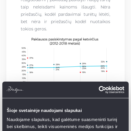
taip neleisdami kainoms išaugti. Nėra
priežasčių, kodėl pardavimai turėtų lėtėti,
bet nėra ir priežasčių kodėl nuotaikos
tokios geros.
Šioje svetainėje naudojami slapukai
Naudojame slapukus, kad galėtume suasmeninti turinį
bei skelbimus, teikti visuomeninės medijos funkcijas ir