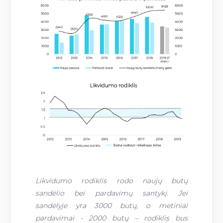
Likvidumo rodiklis rodo naujų butų
sandėlio bei pardavimų santykį. Jei
sandėlyje yra 3
000 but
ų, o metiniai
pardavimai -
2000 but
ų – rodiklis bu
s