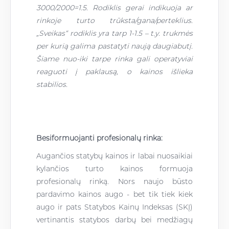
3000/2000=1.5.
Rodiklis gerai indikuoja ar
rinkoje turto t
r
ūksta/gana/perteklius.
„Sveikas“ rodiklis yra tarp
1-1.5 – t.y. trukm
ės
per kurią galima pastatyti naują daugiabutį.
Šiame nuo-iki tarpe rinka gali operatyviai
reaguoti į paklausą, o kainos išlieka
stabilios.
Besiformuojanti profesionalų rinka:
Augančios statybų kainos ir labai nuosaikiai
kylančios turto kainos formuoja
profesionalų rinką. Nors naujo būsto
pardavimo kainos augo - bet tik tiek kiek
augo ir pats Statybos Kainų Indeksas (SKĮ)
vertinantis statybos darbų bei medžiagų