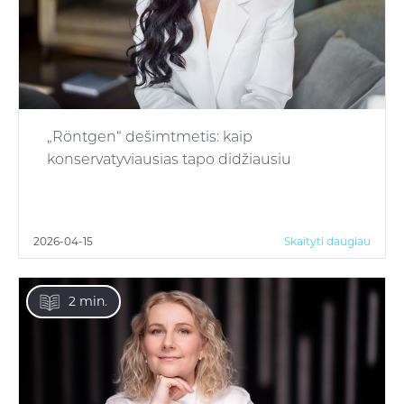
„Röntgen“ dešimtmetis: kaip
konservatyviausias tapo didžiausiu
2026-04-15
Skaityti daugiau
2 min.