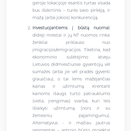
geroje lokacijoje esantis turtas visada
bus išskirtinis – turės savo pirkėją, ir
mažą (arba jokios) konkurenciją.
Investuojantiems į būstą nuomai:
didieji miestai ir jų NT nuomos rinka
ženkliai priklauso nuo
įmigracijos/emigracijos. Tikėtina, kad
ekonominio sulėtėjimo atveju
Lietuvos didmiesčiuose gyventojų vėl
sumažės (arba jie vėl pradės gyventi
glausčiau), o tai lems mažėjančias
kainas ir užimtumą. Krentant
kainoms išaugs turto patrauklumo
(vieta, įrengimas) svarba, kuri leis
išlaikyti užimtumą (nors ir su
žemesniu pajamingumu).
Alternatyvus - ir mažiau jautrus
segmentas – antrojo būsto projektai