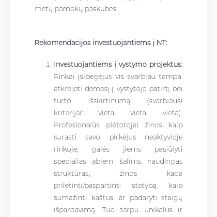
metų pamokų paskubės.
Rekomendacijos investuojantiems į NT:
Investuojantiems į vystymo projektus:
Rinkai įsibėgėjus vis svarbiau tampa
atkreipti dėmesį į vystytojo patirtį bei
turto išskirtinumą (svarbiausi
kriterijai: vieta, vieta, vieta).
Profesionalūs plėtotojai žinos kaip
surasti savo pirkėjus neaktyvioje
rinkoje, galės jiems pasiūlyti
specialias abiem šalims naudingas
struktūras, žinos kada
prilėtinti/paspartinti statybą, kaip
sumažinti kaštus, ar padaryti staigų
išpardavimą. Tuo tarpu unikalus ir