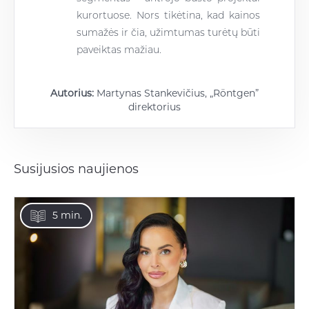
kurortuose. Nors tikėtina, kad kainos
sumažės ir čia, užimtumas turėtų būti
paveiktas mažiau.
Autorius:
Martynas Stankevičius, „Röntgen”
direktorius
Susijusios naujienos
5 min.