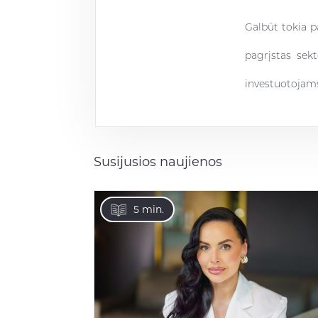
Galbūt tokia pa
pagrįstas sekt
investuotojam
Susijusios naujienos
5 min.