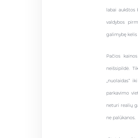
labai aukštos 
valdybos pirm
galimybę keli
Pačios kainos
neišsipildė. 
„nuolaidas“ ik
parkavimo vie
neturi realių g
ne palūkanos.