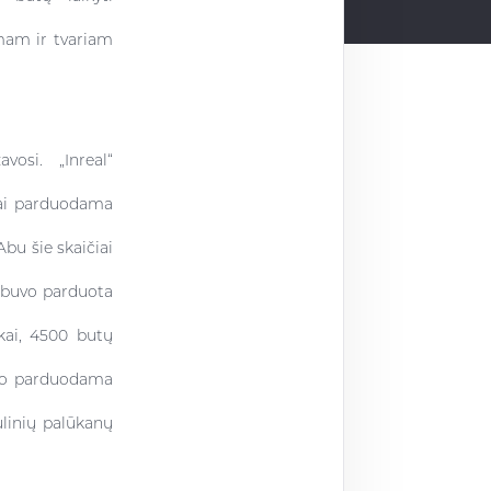
mam ir tvariam
osi. „Inreal“
iai parduodama
bu šie skaičiai
į buvo parduota
kai, 4500 butų
buvo parduodama
ulinių palūkanų