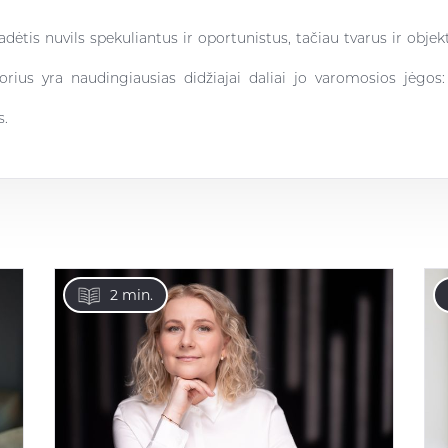
dėtis nuvils spekuliantus ir oportunistus, tačiau tvarus ir objekt
orius yra naudingiausias didžiajai daliai jo varomosios jėgos
s.
2 min.