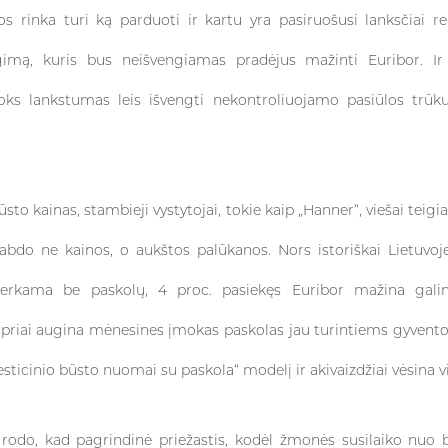
os rinka turi ką parduoti ir kartu yra pasiruošusi lanksčiai r
imą, kuris bus neišvengiamas pradėjus mažinti Euribor. Ir
oks lankstumas leis išvengti nekontroliuojamo pasiūlos trū
sto kainas, stambieji vystytojai, tokie kaip „Hanner“, viešai teigi
abdo ne kainos, o aukštos palūkanos. Nors istoriškai Lietuvoj
erkama be paskolų, 4 proc. pasiekęs Euribor mažina galim
stipriai augina mėnesines įmokas paskolas jau turintiems gyvent
sticinio būsto nuomai su paskola“ modelį ir akivaizdžiai vėsina vi
 rodo, kad pagrindinė priežastis, kodėl žmonės susilaiko nuo 