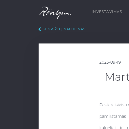
INVESTAVIMAS
SUGRĮŽTI Į NAUJIENAS
2023-09-19
Mart
Pastaraisiais 
pamirštamas n
kalneliai ir 