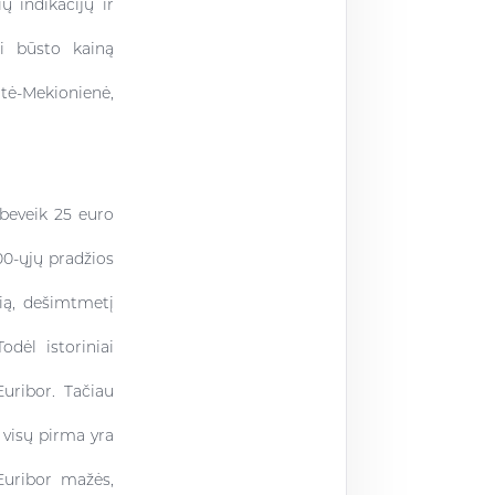
ų indikacijų ir
ti būsto kainą
aitė-Mekionienė,
 beveik 25 euro
00-ųjų pradžios
ią, dešimtmetį
odėl istoriniai
uribor. Tačiau
 visų pirma yra
 Euribor mažės,