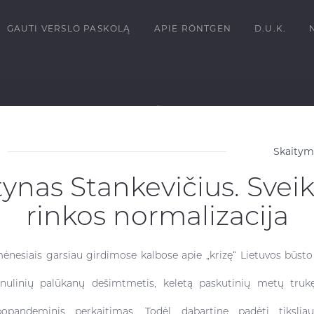
GAUTI VERSLO PASKOLĄ
APIE RÖNTGEN
D.U.K.
Skaitymo
ynas Stankevičius. Svei
rinkos normalizacija
mėnesiais garsiau girdimose kalbose apie „krizę“ Lietuvos būsto
ulinių palūkanų dešimtmetis, keletą paskutinių metų trukę
popandeminis perkaitimas. Todėl dabartinę padėtį tikslia