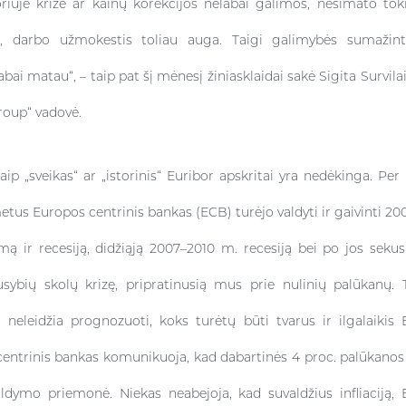
riuje krizė ar kainų korekcijos nelabai galimos, nesimato toki
e, darbo užmokestis toliau auga. Taigi galimybės sumažin
abai matau“, – taip pat šį mėnesį žiniasklaidai sakė Sigita Survil
oup“ vadovė.
aip „sveikas“ ar „istorinis“ Euribor apskritai yra nedėkinga. Per
tus Europos centrinis bankas (ECB) turėjo valdyti ir gaivinti 20
ą ir recesiją, didžiąją 2007–2010 m. recesiją bei po jos sekus
usybių skolų krizę, pripratinusią mus prie nulinių palūkanų. T
neleidžia prognozuoti, koks turėtų būti tvarus ir ilgalaikis E
 centrinis bankas komunikuoja, kad dabartinės 4 proc. palūkanos
valdymo priemonė. Niekas neabejoja, kad suvaldžius infliaciją,