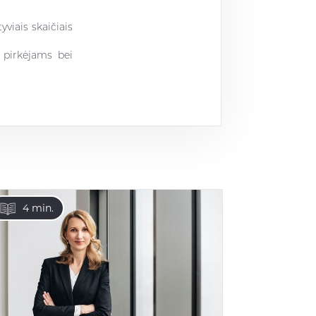
yviais skaičiais
: pirkėjams bei
4 min.