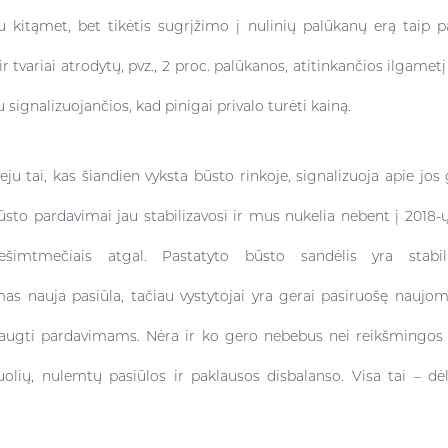
au kitąmet, bet tikėtis sugrįžimo į nulinių palūkanų erą taip 
r tvariai atrodytų, pvz., 2 proc. palūkanos, atitinkančios ilgametį
tu signalizuojančios, kad pinigai privalo turėti kainą.
eju tai, kas šiandien vyksta būsto rinkoje, signalizuoja apie jos 
Būsto pardavimai jau stabilizavosi ir mus nukelia nebent į 2018-ų
ešimtmečiais atgal. Pastatyto būsto sandėlis yra stabil
as nauja pasiūla, tačiau vystytojai yra gerai pasiruošę naujom
augti pardavimams. Nėra ir ko gero nebebus nei reikšmingos k
uolių, nulemtų pasiūlos ir paklausos disbalanso. Visa tai – dė