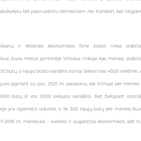
, atokvėpiu bei pasiruošimu žemesniam nei šiandien, bet teigia
ūkanų ir lėtesnės ekonomikos fone būsto rinka stabilizav
isus šiuos metus pirminėje Vilniaus rinkoje kas mėnesį stabil
 butų, o naujo būsto sandėlis tvirtai laikosi ties 4500 reikšme. A
 juos lyginant su, pvz., 2021 m. pavasariu, kai Vilniuje per mėnes
1000 butų iš vos 3000 siekusio sandėlio. Bet žvelgiant istoriš
nėje yra ilgametis vidurkis, o iki 300 naujų butų per mėnesį 
17-2018 m. mėnesiais – sveikos ir augančios ekonomikos, bet n