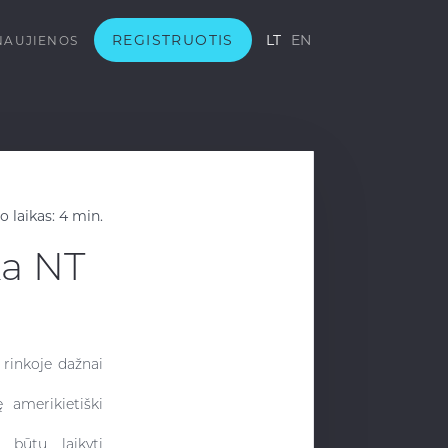
REGISTRUOTIS
LT
EN
NAUJIENOS
 laikas: 4 min.
ka NT
 rinkoje dažnai
 amerikietiški
u būtų laikyti