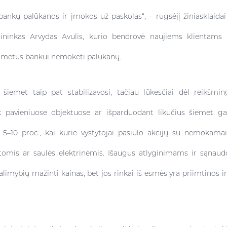
bankų palūkanos ir įmokos už paskolas“, – rugsėjį žiniasklaida
ininkas Arvydas Avulis, kurio bendrovė naujiems klientams p
s metus bankui nemokėti palūkanų.
 šiemet taip pat stabilizavosi, tačiau lūkesčiai dėl reikšmin
Tik pavieniuose objektuose ar išparduodant likučius šiemet g
i 5–10 proc., kai kurie vystytojai pasiūlo akcijų su nemokamai
tomis ar saulės elektrinėmis. Išaugus atlyginimams ir sąnaudo
alimybių mažinti kainas, bet jos rinkai iš esmės yra priimtinos i