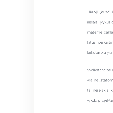
Tikroji „krizė
aisiais įvyku
matėme paklaus
kitus perkait
laikotarpiu yr
Sveikstančios 
yra ne „statom
tai nereiškia,
vykdo projekta