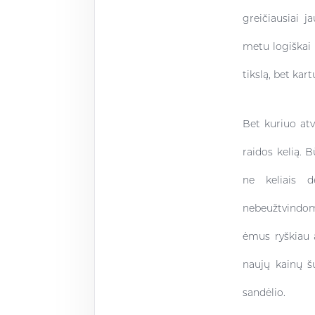
greičiausiai j
metu logiškai i
tikslą, bet kar
Bet kuriuo atv
raidos kelią. 
ne keliais d
nebeužtvindom
ėmus ryškiau 
naujų kainų š
sandėlio.