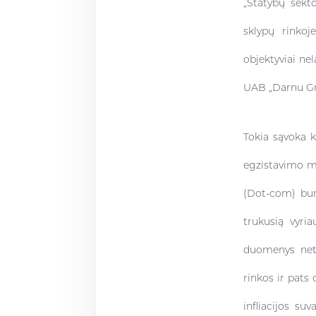
„Statybų sekto
sklypų rinkoj
objektyviai nel
UAB „Darnu Gr
Tokia sąvoka k
egzistavimo me
(Dot-com) bum
trukusią vyria
duomenys net 
rinkos ir pats
infliacijos su