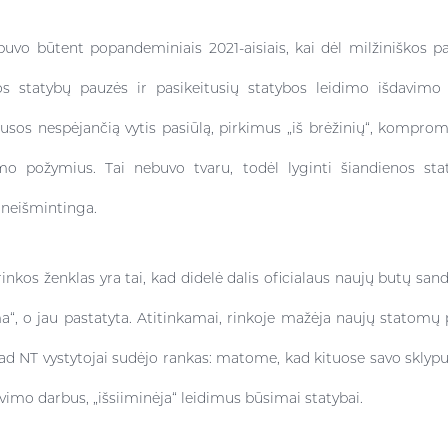
“ buvo būtent popandeminiais 2021-aisiais, kai dėl milžiniškos p
sios statybų pauzės ir pasikeitusių statybos leidimo išdavimo
os nespėjančią vytis pasiūlą, pirkimus „iš brėžinių“, komprom
imo požymius. Tai nebuvo tvaru, todėl lyginti šiandienos stat
a neišmintinga.
rinkos ženklas yra tai, kad didelė dalis oficialaus naujų butų san
a“, o jau pastatyta. Atitinkamai, rinkoje mažėja naujų statomų p
 kad NT vystytojai sudėjo rankas: matome, kad kituose savo sklypuo
vimo darbus, „išsiiminėja“ leidimus būsimai statybai.