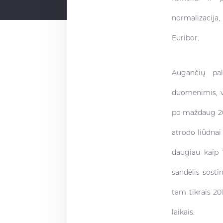
normalizacija
Euribor.
Augančių pal
duomenimis, v
po maždaug 200
atrodo liūdnai
daugiau kaip 
sandėlis sosti
tam tikrais 20
laikais.