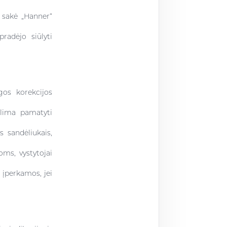
i sakė „Hanner“
radėjo siūlyti
gos korekcijos
alima pamatyti
s sandėliukais,
ms, vystytojai
r įperkamos, jei