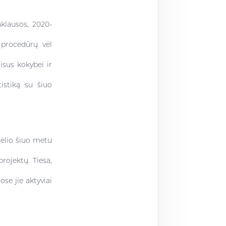
aklausos, 2020-
 procedūrų vėl
isus kokybei ir
istiką su šiuo
dėlio šiuo metu
rojektų. Tiesa,
se jie aktyviai