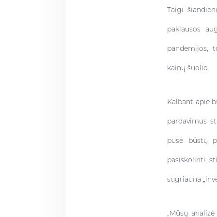
Taigi šiandien
paklausos aug
pandemijos, t
kainų šuolio.
Kalbant apie bū
pardavimus st
pusė būstų p
pasiskolinti, 
sugriauna „inve
„Mūsų analizė