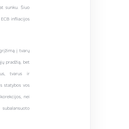
pat sunku. Šiuo
 ECB infliacijos
grįžimą į tvarų
jų pradžią, bet
us, tvarus ir
s statybos vos
orekcijos, nei
l subalansuoto