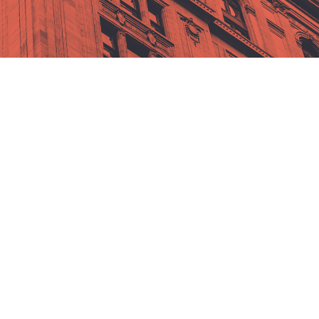
Dokumentas
Galioja nuo
Galioja iki
Bendrosios sąlygos
2026-07-28
Galioja
Skaityti
Duomenų saugojimo politika