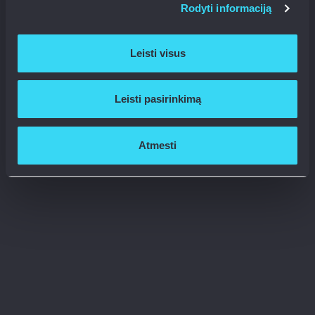
Rodyti informaciją
Leisti visus
Leisti pasirinkimą
Atmesti