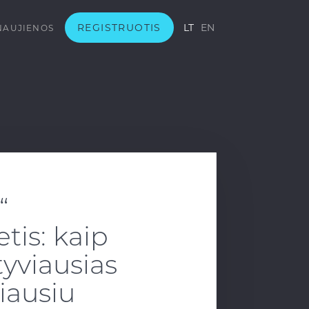
REGISTRUOTIS
LT
EN
NAUJIENOS
“
is: kaip
yviausias
iausiu