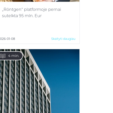
„Röntgen“ platformoje pernai
sutelkta 95 mln. Eur
026-01-08
Skaityti daugiau
4 min.