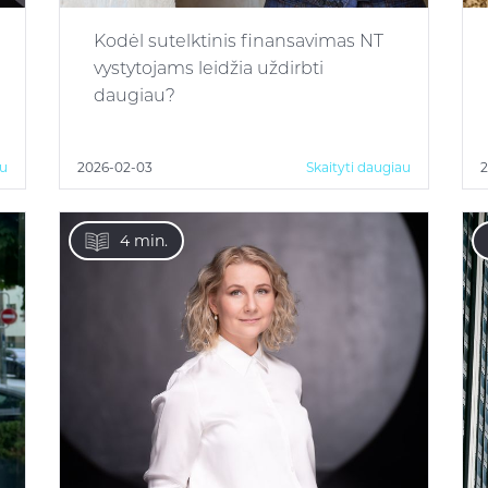
Kodėl sutelktinis finansavimas NT
vystytojams leidžia uždirbti
daugiau?
au
2026-02-03
Skaityti daugiau
2
4 min.