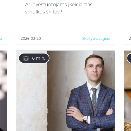
Ar investuotojams įkeičiamas
smulkus šriftas?
au
2026-03-20
Skaityti daugiau
2
6 min.