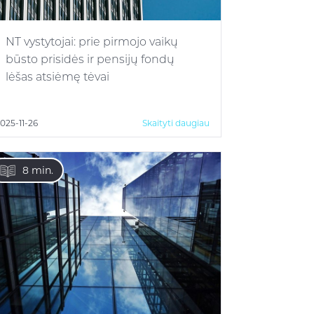
NT vystytojai: prie pirmojo vaikų
būsto prisidės ir pensijų fondų
lėšas atsiėmę tėvai
025-11-26
Skaityti daugiau
8 min.