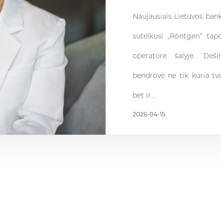
Naujausiais Lietuvos ban
sutelkusi „Röntgen“ tapo
operatore šalyje. Deš
bendrovė ne tik kuria tva
bet ir...
2026-04-15