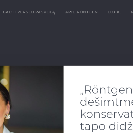
GAUTI VERSLO PASKOLĄ
APIE RÖNTGEN
D.U.K.
„Röntgen
dešimtmet
konservat
tapo didž