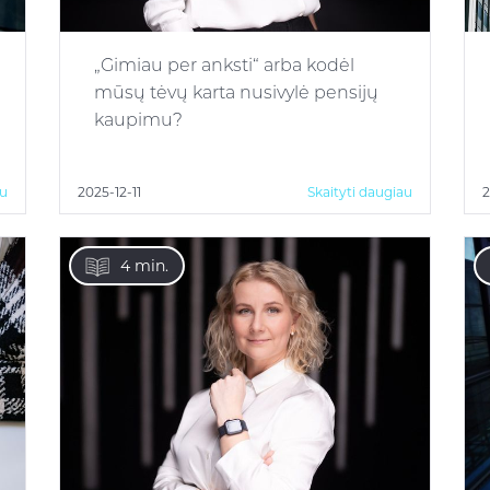
„Gimiau per anksti“ arba kodėl
mūsų tėvų karta nusivylė pensijų
kaupimu?
au
2025-12-11
Skaityti daugiau
2
4 min.