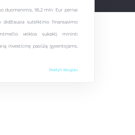
ko duomenimis, 95,2 mln. Eur pernai
 didžiausia sutelktinio finansavimo
imtmečio veiklos sukaktį mininti
rią investicinę pasiūlą gyventojams,
Skaityti daugiau