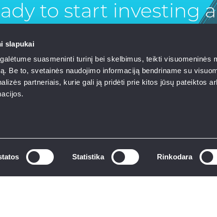
ady to start investing 
secure collateral for you
i slapukai
investments?
alėtume suasmeninti turinį bei skelbimus, teikti visuomeninės 
autą. Be to, svetainės naudojimo informaciją bendriname su visu
lizės partneriais, kurie gali ją pridėti prie kitos jūsų pateiktos 
INVEST NOW
acijos.
tatos
Statistika
Rinkodara
00
00
does it work
I - V, 9
- 17
dfunding risks
+370 619 76246
uments
info@rontgen.lt
acts
Gynėjų g. 14, Vilnius