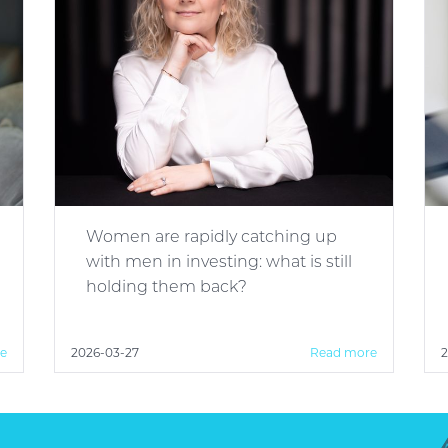
Women are rapidly catching up
with men in investing: what is still
holding them back?
e
2026-03-27
Read more
2