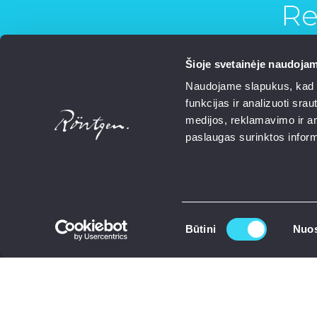
Re
Šioje svetainėje naudojam
Naudojame slapukus, kad g
funkcijas ir analizuoti sr
medijos, reklamavimo ir ana
paslaugas surinktos inform
Sutikimo
Būtini
Nuos
pasirinkimas
How 
Crow
Doc
Cont