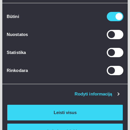
2026-03-27
Read more
Sutikimo
Būtini
pasirinkimas
4 min.
Nuostatos
Statistika
Rinkodara
Rodyti informaciją
Is the fine print being pledged to
Leisti visus
investors?