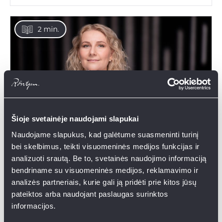
2 min.
Šioje svetainėje naudojami slapukai
Naudojame slapukus, kad galėtume suasmeninti turinį
bei skelbimus, teikti visuomeninės medijos funkcijas ir
analizuoti srautą. Be to, svetainės naudojimo informaciją
bendriname su visuomeninės medijos, reklamavimo ir
Women are rapidly catching up with men
analizės partneriais, kurie gali ją pridėti prie kitos jūsų
in investing: what is still holding them
pateiktos arba naudojant paslaugas surinktos
back?
informacijos.