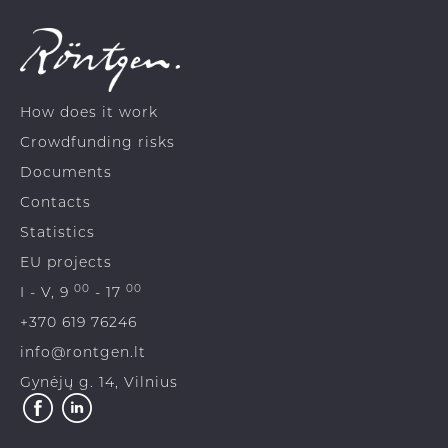
How does it work
Crowdfunding risks
Documents
Contacts
Statistics
EU projects
00
00
I - V, 9
- 17
+370 619 76246
info@rontgen.lt
Gynėjų g. 14, Vilnius