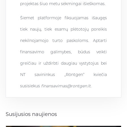
projektas šiuo metu sėkmingai išieškomas.
Šiemet platformoje fiksuojamas išaugęs
tiek naujų, tiek esamų plėtotojų poreikis
nekilnojamojo turto paskoloms. Aptarti
finansavimo galimybes, būdus veikti
greičiau ir uždirbti daugiau vystytojus bei
NT savininkus „Röntgen“ kviečia
susisiekus
finansavimas@rontgen.lt
.
Susijusios naujienos