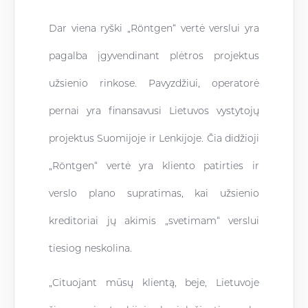
Dar viena ryški „Röntgen“ vertė verslui yra
pagalba įgyvendinant plėtros projektus
užsienio rinkose. Pavyzdžiui, operatorė
pernai yra finansavusi Lietuvos vystytojų
projektus Suomijoje ir Lenkijoje. Čia didžioji
„Röntgen“ vertė yra kliento patirties ir
verslo plano supratimas, kai užsienio
kreditoriai jų akimis „svetimam“ verslui
tiesiog neskolina.
„Cituojant mūsų klientą, beje, Lietuvoje