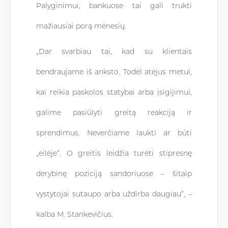
Palyginimui, bankuose tai gali trukti
mažiausiai porą mėnesių.
„Dar svarbiau tai, kad su klientais
bendraujame iš anksto. Todėl atėjus metui,
kai reikia paskolos statybai arba įsigijimui,
galime pasiūlyti greitą reakciją ir
sprendimus. Neverčiame laukti ar būti
„eilėje“. O greitis leidžia turėti stipresnę
derybinę poziciją sandoriuose – šitaip
vystytojai sutaupo arba uždirba daugiau“, –
kalba M. Stankevičius.