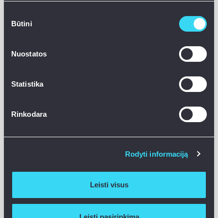
Sutikimo
Daugiau nei NT
Būtini
pasirinkimas
„Röntgen“ vardas yra siejamas su
Nuostatos
nekilnojamuoju turtu, ir bendrovė iš tikrųjų
Statistika
daugeliu atvejų finansuoja NT vystymo
verslo projektus. Tačiau M. Stankevičius
Rinkodara
patikslina, kad operatorių tiksliau būtų
laikyti apskritai verslo kreditoriumi su
Rodyti informaciją
nekilnojamuoju ar kitu vertingu turtu kaip
užtikrinimo priemone.
Leisti visus
„Esame finansavę statybinių medžiagų
Leisti pasirinkimą