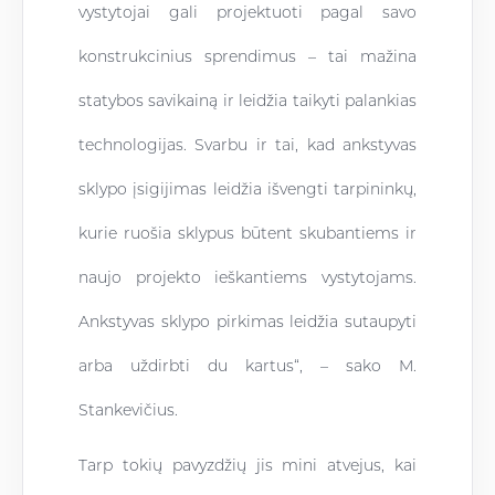
vystytojai gali projektuoti pagal savo
konstrukcinius sprendimus – tai mažina
statybos savikainą ir leidžia taikyti palankias
technologijas. Svarbu ir tai, kad ankstyvas
sklypo įsigijimas leidžia išvengti tarpininkų,
kurie ruošia sklypus būtent skubantiems ir
naujo projekto ieškantiems vystytojams.
Ankstyvas sklypo pirkimas leidžia sutaupyti
arba uždirbti du kartus“, – sako M.
Stankevičius.
Tarp tokių pavyzdžių jis mini atvejus, kai