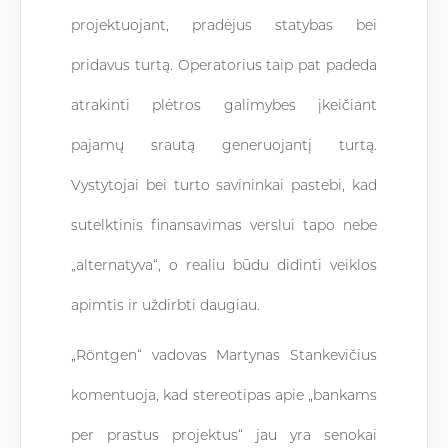
projektuojant, pradėjus statybas bei
pridavus turtą. Operatorius taip pat padeda
atrakinti plėtros galimybes įkeičiant
pajamų srautą generuojantį turtą.
Vystytojai bei turto savininkai pastebi, kad
sutelktinis finansavimas verslui tapo nebe
„alternatyva“, o realiu būdu didinti veiklos
apimtis ir uždirbti daugiau.
„Röntgen“ vadovas Martynas Stankevičius
komentuoja, kad stereotipas apie „bankams
per prastus projektus“ jau yra senokai