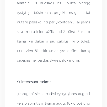
anksčiau iš nuosavų lėšų būstą plėtoję
vystytojai būsimiems projektams galiausiai
nutarė pasiskolinti per „Röntgen“. Tai jiems
savo metu leido užfiksuoti 3 tūkst. Eur aro
kainą, kai dabar ji jau pakilusi iki 5 tūkst.
Eur. Vien šis skirtumas yra dešimt kartų
didesnis nei verslas skyrė palūkanoms.
Suinteresuoti sėkme
„Röntgen“ siekia padėti vystytojams auginti
verslo apimtis ir tvariai augti. Tokio požiūrio