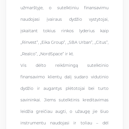
užmarštyje, o sutelktiniu finansavimu
naudojasi įvairaus dydžio vystytojai,
įskaitant tokius rinkos lyderius kaip
„Rinvest“, „Eika Group“, „SBA Urban“, „Citus“,
„Realco“, „NordSpace“ ir kt.
Vis dėlto reikšmingą sutelktinio
finansavimo klientų dalį sudaro vidutinio
dydžio ir augantys plėtotojai bei turto
savininkai. Jiems sutelktinis kreditavimas
leidžia greičiau augti, o užaugę jie šiuo
instrumentu naudojasi ir toliau – dėl