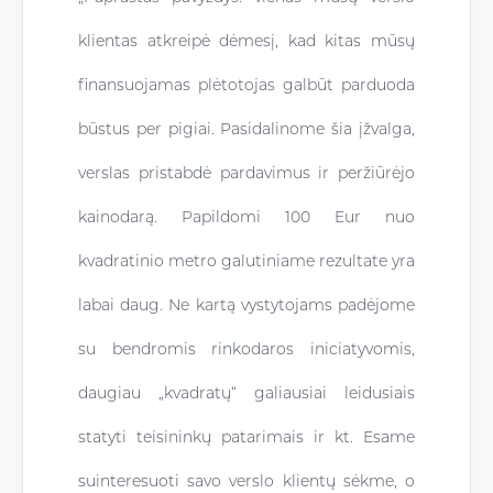
klientas atkreipė dėmesį, kad kitas mūsų
finansuojamas plėtotojas galbūt parduoda
būstus per pigiai. Pasidalinome šia įžvalga,
verslas pristabdė pardavimus ir peržiūrėjo
kainodarą. Papildomi 100 Eur nuo
kvadratinio metro galutiniame rezultate yra
labai daug. Ne kartą vystytojams padėjome
su bendromis rinkodaros iniciatyvomis,
daugiau „kvadratų“ galiausiai leidusiais
statyti teisininkų patarimais ir kt. Esame
suinteresuoti savo verslo klientų sėkme, o