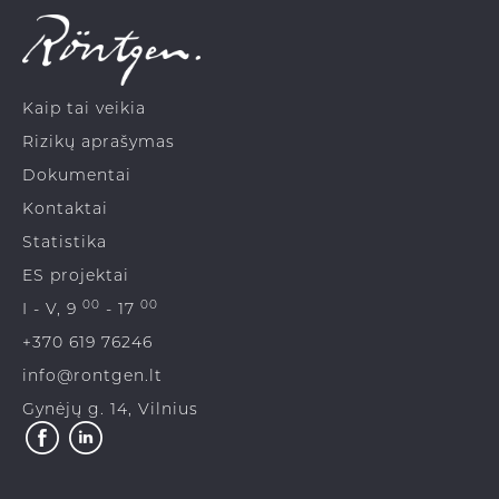
Kaip tai veikia
Rizikų aprašymas
Dokumentai
Kontaktai
Statistika
ES projektai
00
00
I - V, 9
- 17
+370 619 76246
info@rontgen.lt
Gynėjų g. 14, Vilnius