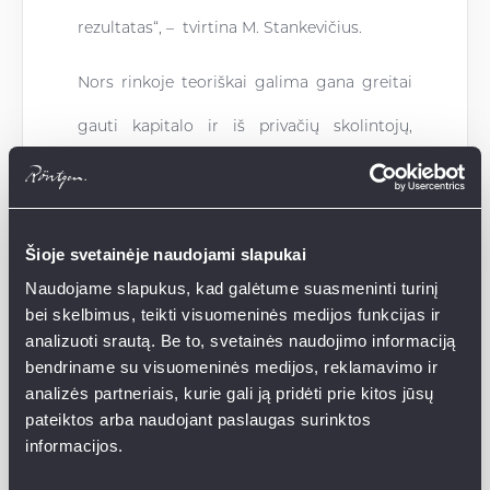
rezultatas“, – tvirtina M. Stankevičius.
Nors rinkoje teoriškai galima gana greitai
gauti kapitalo ir iš privačių skolintojų,
smulkiems vystytojams „Röntgen“ tokiu
atveju atkreipia dėmesį į platformos
Šioje svetainėje naudojami slapukai
skaidrumą, profesionalumą ir finansavimo
Naudojame slapukus, kad galėtume suasmeninti turinį
užtikrinimą. „Röntgen“ pastaraisiais metais
bei skelbimus, teikti visuomeninės medijos funkcijas ir
analizuoti srautą. Be to, svetainės naudojimo informaciją
nėra pasitaikę atvejų, kai atrinktam ir
bendriname su visuomeninės medijos, reklamavimo ir
patvirtinam projektui nebūtų sutelktas
analizės partneriais, kurie gali ją pridėti prie kitos jūsų
pateiktos arba naudojant paslaugas surinktos
dominantis finansavimas.
informacijos.