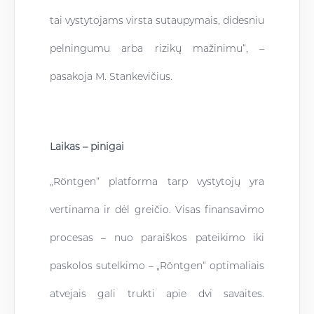
tai vystytojams virsta sutaupymais, didesniu
pelningumu arba rizikų mažinimu“, –
pasakoja M. Stankevičius.
Laikas – pinigai
„Röntgen“ platforma tarp vystytojų yra
vertinama ir dėl greičio. Visas finansavimo
procesas – nuo paraiškos pateikimo iki
paskolos sutelkimo – „Röntgen“ optimaliais
atvejais gali trukti apie dvi savaites.