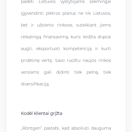
padėti Lietuvos vystytojams sėkmingai
įgyvendinti plėtros planus ne tik Lietuvos,
bet ir užsienio rinkose, suteikiant jiems
reikalingą finansavimą, kuris leidžia drąsiai
augti, eksportuoti kompetenciją ir kurti
pridėtinę vertę. Savo ruožtu naujos rinkos
verslams gali didinti tiek pelną, tiek
diversifikaciją.
Kodėl klientai grįžta
„Röntgen“ pastebi, kad absoliuti dauguma