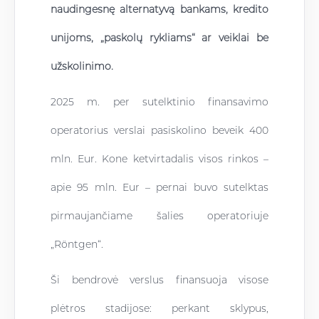
naudingesnę alternatyvą bankams, kredito
unijoms, „paskolų rykliams“ ar veiklai be
užskolinimo.
2025 m. per sutelktinio finansavimo
operatorius verslai pasiskolino beveik 400
mln. Eur. Kone ketvirtadalis visos rinkos –
apie 95 mln. Eur – pernai buvo sutelktas
pirmaujančiame šalies operatoriuje
„Röntgen“.
Ši bendrovė verslus finansuoja visose
plėtros stadijose: perkant sklypus,