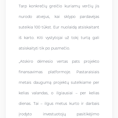
Tarp konkrečių greičio kuriamų verčių jis
nurodo atvejus, kai sklypo pardavėjas
suteikia 100 tūkst. Eur nuolaidą atsiskaitant
iš karto. Kiti vystytojai už tokį turtą gali
atsiskaityti tik po pusmečio.
„Atskiro dėmesio vertas pats projekto
finansavimas platformoje. Pastaraisiais
metais daugumą projektų sutelkiame per
kelias valandas, o ilgiausiai – per kelias
dienas. Tai – ilgus metus kurto ir darbais
įrodyto investuotojų pasitikėjimo