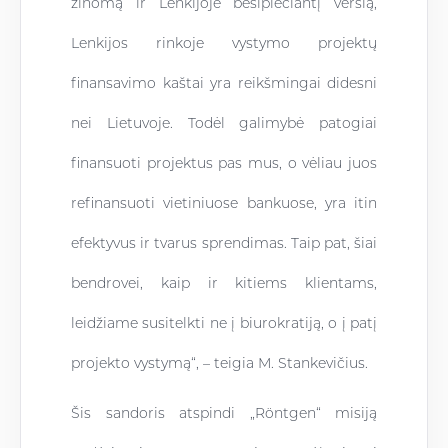
žinomą ir Lenkijoje besiplečiantį verslą,
Lenkijos rinkoje vystymo projektų
finansavimo kaštai yra reikšmingai didesni
nei Lietuvoje. Todėl galimybė patogiai
finansuoti projektus pas mus, o vėliau juos
refinansuoti vietiniuose bankuose, yra itin
efektyvus ir tvarus sprendimas. Taip pat, šiai
bendrovei, kaip ir kitiems klientams,
leidžiame susitelkti ne į biurokratiją, o į patį
projekto vystymą“, – teigia M. Stankevičius.
Šis sandoris atspindi „Röntgen“ misiją