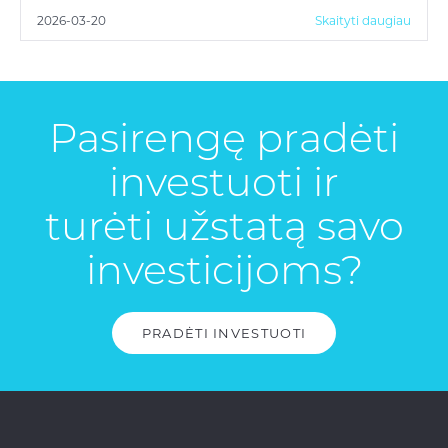
2026-03-20
Skaityti daugiau
Pasirengę pradėti
investuoti ir
turėti užstatą savo
investicijoms?
PRADĖTI INVESTUOTI