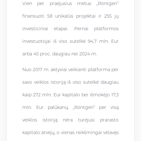
Vien per praėjusius metus „Röntgen“
finansuoti 58 unikalūs projektai ir 255 jų
investiciniai etapai. Pernai platformos
investuotojai iš viso sutelkė 94,7 mln. Eur
arba 45 proc. daugiau nei 2024 m.
Nuo 2017 m. aktyviai veikianti platforma per
savo veiklos istoriją iš viso sutelkė daugiau
kaip 272 mln. Eur kapitalo bei išmokėjo 17,3
mln. Eur palūkanų. „Röntgen“ per visą
veiklos istoriją nėra turėjusi prarasto
kapitalo atvejų, o vienas reikšmingai vėlavęs