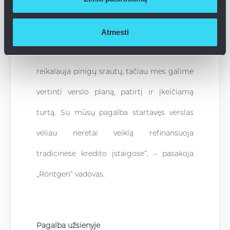
gamyklos verslą, vėjo jėgainių, orlaivių
remonto projektus. Verslams padedame
Atmesti
greitai pradėti veiklą. Tradicinės įstaigos
reikalauja pinigų srautų, tačiau mes galime
vertinti verslo planą, patirtį ir įkeičiamą
turtą. Su mūsų pagalba startavęs verslas
vėliau neretai veiklą refinansuoja
tradicinėse kredito įstaigose“, – pasakoja
„Röntgen“ vadovas.
Pagalba užsienyje