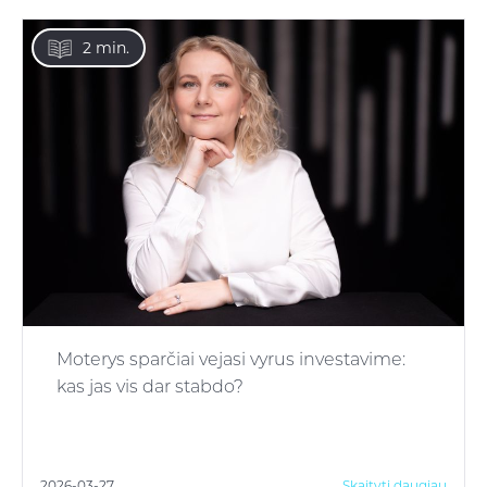
2 min.
Moterys sparčiai vejasi vyrus investavime:
kas jas vis dar stabdo?
2026-03-27
Skaityti daugiau