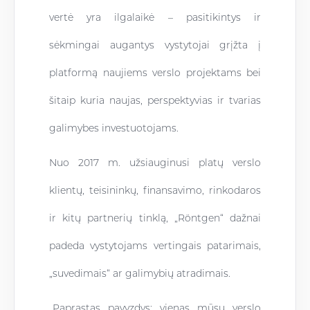
vertė yra ilgalaikė – pasitikintys ir
sėkmingai augantys vystytojai grįžta į
platformą naujiems verslo projektams bei
šitaip kuria naujas, perspektyvias ir tvarias
galimybes investuotojams.
Nuo 2017 m. užsiauginusi platų verslo
klientų, teisininkų, finansavimo, rinkodaros
ir kitų partnerių tinklą, „Röntgen“ dažnai
padeda vystytojams vertingais patarimais,
„suvedimais“ ar galimybių atradimais.
„Paprastas pavyzdys: vienas mūsų verslo