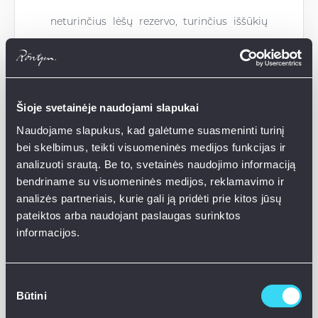
neturinčius lėšų rezervo, turinčius iššūkių
su statybų dokumentacija ar juo labiau
teisminių ginčų, turinčius skolų tiekėjams
ar neproporcingai didelių mokėtinų sumų
Šioje svetainėje naudojami slapukai
Naudojame slapukus, kad galėtume suasmeninti turinį
ir pan.
bei skelbimus, teikti visuomeninės medijos funkcijas ir
analizuoti srautą. Be to, svetainės naudojimo informaciją
bendriname su visuomeninės medijos, reklamavimo ir
"Taip pat atliekame vadinamąjį stress-
analizės partneriais, kurie gali ją pridėti prie kitos jūsų
testingą, t.y. vertiname scenarijus, kiek
pateiktos arba naudojant paslaugas surinktos
informacijos.
turėtų sumažėti pardavimo kaina, kad
užstato vertės pardavimo atveju pilnai
Sutikimo
užtektų pilnam paskolos ir palūkanų
Būtini
pasirinkimas