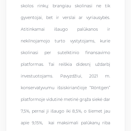
skolos rinkų: brangiau skolinasi ne tik
gyventojai, bet ir verslai ar vyriausybės.
Atitinkamai išaugo palūkanos ir
nekilnojamojo turto vystytojams, kurie
skolinasi per sutelktinio finansavimo
platformas. Tai reiškia didesnį uždarbį
investuotojams. Pavyzdžiui, 2021 m.
konservatyvumu išsiskiriančioje “Röntgen”
platformoje vidutinė metinė grąža siekė dar
7,5%, pernai ji išaugo iki 8,5%, o šiemet jau
apie 9,15%, kai maksimali palūkanų riba