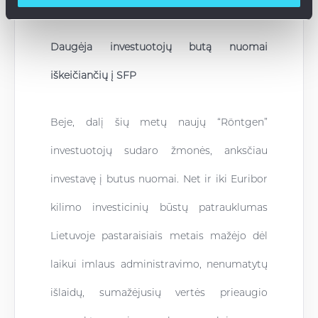
Zarembienė.
Daugėja investuotojų butą nuomai
iškeičiančių į SFP
Beje, dalį šių metų naujų “Röntgen”
investuotojų sudaro žmonės, anksčiau
investavę į butus nuomai. Net ir iki Euribor
kilimo investicinių būstų patrauklumas
Lietuvoje pastaraisiais metais mažėjo dėl
laikui imlaus administravimo, nenumatytų
išlaidų, sumažėjusių vertės prieaugio