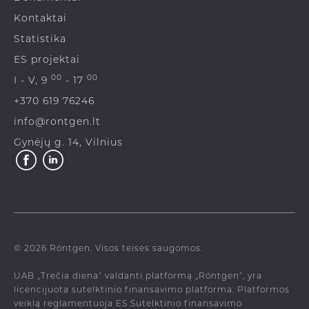
Kontaktai
Statistika
ES projektai
00
00
I - V, 9
- 17
+370 619 76246
info@rontgen.lt
Gynėjų g. 14, Vilnius
© 2026 Röntgen. Visos teisės saugomos.
UAB „Trečia diena“ valdanti platformą „Röntgen“, yra
licencijuota sutelktinio finansavimo platforma. Platformos
veiklą reglamentuoja ES Sutelktinio finansavimo