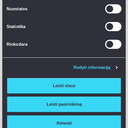
dengimui. Šiuos savo skaičiavimus įkeliame
Nuostatos
į pristatymus investuotojams, ypač tuose
projektuose, kurių statybos darbai yra
Statistika
baigti ir lieka tik pardavimų etapas.
Rinkodara
Nenorėčiau kompetencijų ir analitinių
galimybių prasme lygintis su bankais,
Rodyti informaciją
tačiau “Röntgen” komandos atrankos
principų tvarumą iliustruoja tai, kad tarp
Leisti visus
investuotojų yra bankų, kurie pasitiki mūsų
Leisti pasirinkimą
daroma atranka, taip pat fondų bei stambų
kapitalą valdančių fizinių asmenų”, - sako G.
Atmesti