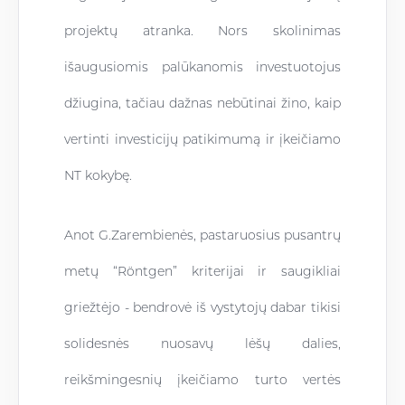
projektų atranka. Nors skolinimas
išaugusiomis palūkanomis investuotojus
džiugina, tačiau dažnas nebūtinai žino, kaip
vertinti investicijų patikimumą ir įkeičiamo
NT kokybę.
Anot G.Zarembienės, pastaruosius pusantrų
metų “Röntgen” kriterijai ir saugikliai
griežtėjo - bendrovė iš vystytojų dabar tikisi
solidesnės nuosavų lėšų dalies,
reikšmingesnių įkeičiamo turto vertės