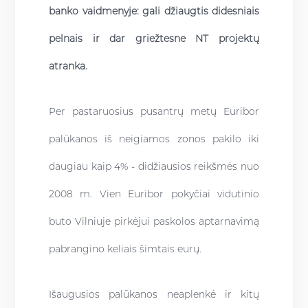
banko vaidmenyje: gali džiaugtis didesniais
pelnais ir dar griežtesne NT projektų
atranka.
Per pastaruosius pusantrų metų Euribor
palūkanos iš neigiamos zonos pakilo iki
daugiau kaip 4% - didžiausios reikšmės nuo
2008 m. Vien Euribor pokyčiai vidutinio
buto Vilniuje pirkėjui paskolos aptarnavimą
pabrangino keliais šimtais eurų.
Išaugusios palūkanos neaplenkė ir kitų