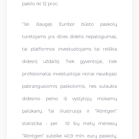
pakilo iki 12 proc.
“Jei išaugęs Euribor būsto paskolų
turėtojams yra išties didelis nepatogumas,
tai platformos investuotojams tai reiškia
didesnį uždarbį. Tiek gyventojai, tiek
profesionalūs investuotojai noriai naudojasi
pabrangusiomis paskolomis, nes sulaukia
didesnio pelno iš vystytojų mokamų
palūkanų. Tai iliustruoja ir “Röntgen”
statistika - per 10 šių metų mėnesių
“Röntgen” sutelkė 40,9 mln. eurų paskolų,