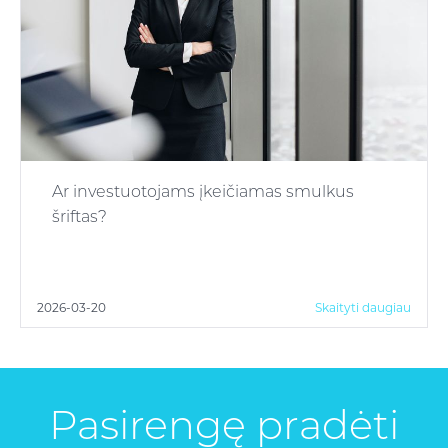
Ar investuotojams įkeičiamas smulkus
šriftas?
2026-03-20
Skaityti daugiau
Pasirengę pradėti