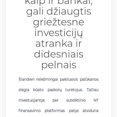
kaip ir bankai,
gali džiaugtis
griežtesne
investicijų
atranka ir
didesniais
pelnais
Šiandien reikšmingai pakilusios palūkanos
slegia būsto paskolų turėtojus. Tačiau
investuojantys per sutelktinio NT
finansavimo platformas patys atsiduria