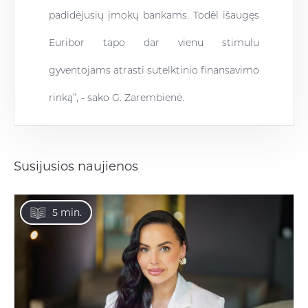
padidėjusių įmokų bankams. Todėl išaugęs
Euribor tapo dar vienu stimulu
gyventojams atrasti sutelktinio finansavimo
rinką”, - sako G. Zarembienė.
Susijusios naujienos
5 min.