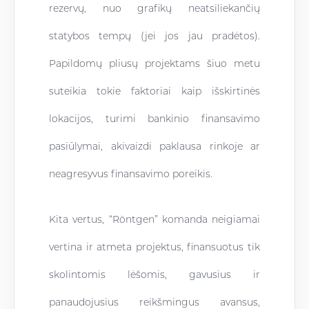
rezervų, nuo grafikų neatsiliekančių
statybos tempų (jei jos jau pradėtos).
Papildomų pliusų projektams šiuo metu
suteikia tokie faktoriai kaip išskirtinės
lokacijos, turimi bankinio finansavimo
pasiūlymai, akivaizdi paklausa rinkoje ar
neagresyvus finansavimo poreikis.
Kita vertus, “Röntgen” komanda neigiamai
vertina ir atmeta projektus, finansuotus tik
skolintomis lėšomis, gavusius ir
panaudojusius reikšmingus avansus,