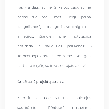
kas yra daugiau nei 2 kartus daugiau nei
pernai tuo pačiu metu. Jeigu pernai
daugelis norėjo apsaugoti savo pinigus nuo
infliacijos, šiandien prie motyvacijos
prisideda ir išaugusios palūkanos”, -
komentuoja Greta Zarembienė, “Röntgen”
partnerė ir ryšių su investuotojais vadovė.
Griežtesnė projektų atranka
Kaip ir bankuose, NT rinkai sulėtėjus,
sugriežtėjo ir “Röntgen” finansuojamų