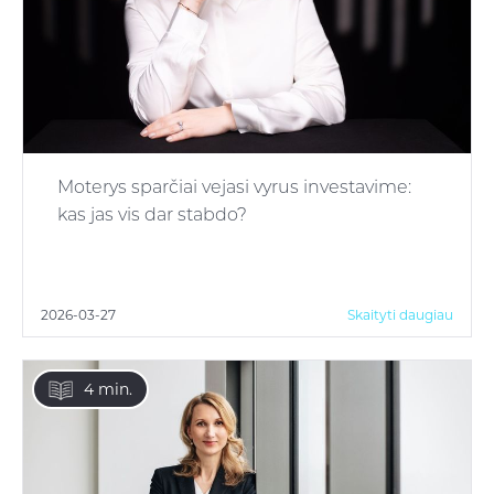
Moterys sparčiai vejasi vyrus investavime:
kas jas vis dar stabdo?
2026-03-27
Skaityti daugiau
4 min.