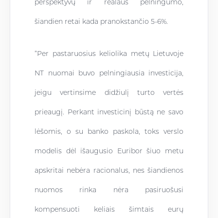
perspektyvų ir realaus pelningumo,
šiandien retai kada pranokstančio 5-6%.
“Per pastaruosius keliolika metų Lietuvoje
NT nuomai buvo pelningiausia investicija,
jeigu vertinsime didžiulį turto vertės
prieaugį. Perkant investicinį būstą ne savo
lėšomis, o su banko paskola, toks verslo
modelis dėl išaugusio Euribor šiuo metu
apskritai nebėra racionalus, nes šiandienos
nuomos rinka nėra pasiruošusi
kompensuoti keliais šimtais eurų