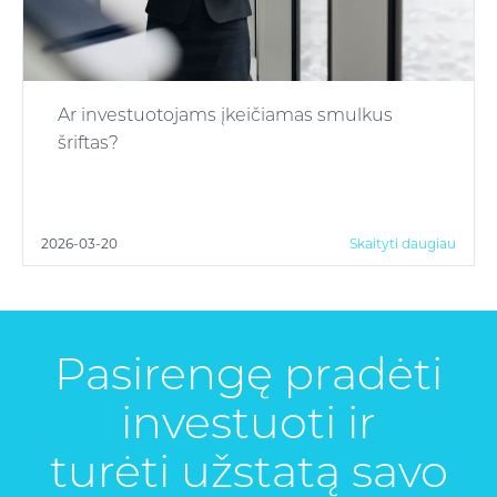
Ar investuotojams įkeičiamas smulkus
šriftas?
2026-03-20
Skaityti daugiau
Pasirengę pradėti
investuoti ir
turėti užstatą savo