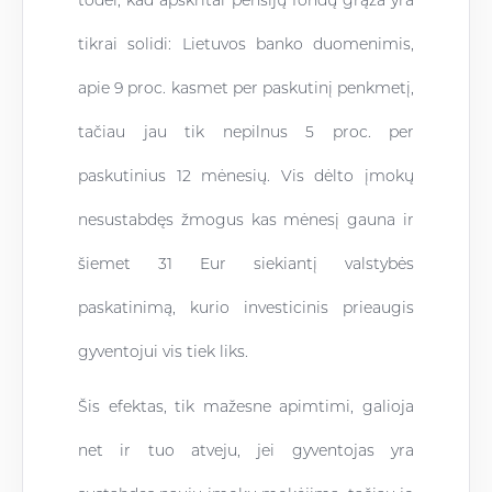
todėl, kad apskritai pensijų fondų grąža yra
tikrai solidi: Lietuvos banko duomenimis,
apie 9 proc. kasmet per paskutinį penkmetį,
tačiau jau tik nepilnus 5 proc. per
paskutinius 12 mėnesių. Vis dėlto įmokų
nesustabdęs žmogus kas mėnesį gauna ir
šiemet 31 Eur siekiantį valstybės
paskatinimą, kurio investicinis prieaugis
gyventojui vis tiek liks.
Šis efektas, tik mažesne apimtimi, galioja
net ir tuo atveju, jei gyventojas yra