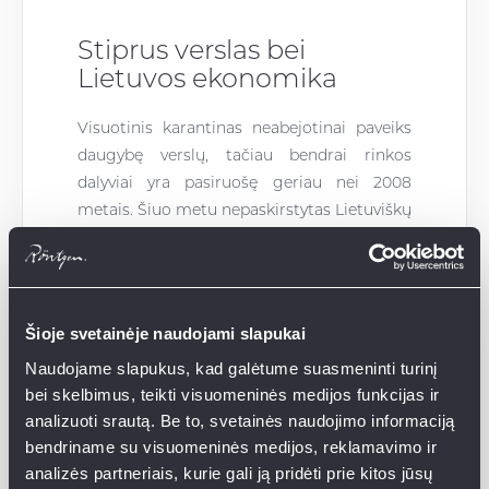
Stiprus verslas bei
Lietuvos ekonomika
Visuotinis karantinas neabejotinai paveiks
daugybę verslų, tačiau bendrai rinkos
dalyviai yra pasiruošę geriau nei
2008
metais.
Šiuo metu nepaskirstytas Lietuviškų
verslų pelnas siekia 20,4 mlrd. EUR -
didžiausią sumą nuo rodiklio matavimo
pradžios 2005 metais.
Tai reiškia, kad
sumažėjus pajamoms įmonių „išgyvenimo“
Šioje svetainėje naudojami slapukai
laikotarpis yra didesnis negu bet kada
Naudojame slapukus, kad galėtume suasmeninti turinį
anksčiau.
bei skelbimus, teikti visuomeninės medijos funkcijas ir
analizuoti srautą. Be to, svetainės naudojimo informaciją
bendriname su visuomeninės medijos, reklamavimo ir
Pagalbą verslams taip pat ruošia ir
analizės partneriais, kurie gali ją pridėti prie kitos jūsų
Vyriausybė – žadami mokesčių atidėjimai,