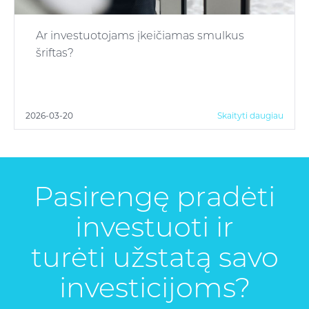
Ar investuotojams įkeičiamas smulkus
šriftas?
2026-03-20
Skaityti daugiau
Pasirengę pradėti
investuoti ir
turėti užstatą savo
investicijoms?