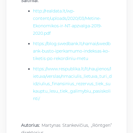
Šaltiniai:
http://realdata.lt/wp-
content/uploads/2020/03/Metine-
Ekonomikos-ir-NT-apzvalga-2019-
2020.pdf
https://blog.swedbank.lt/namai/swedb
ank-busto-iperkamumo-indeksas-ko-
tiketis-po-rekordiniu-metu
https://www.respublika.lt/lt/naujienos/l
ietuva/verslas/nmaciulis_lietuva_turi_d
idziulius_finansinius_rezervus_tiek_su
kauptu_lesu_tiek_galimybiu_pasiskoli
nti/
Autorius:
Martynas Stankevičius, „R
öntgen”
direktorius