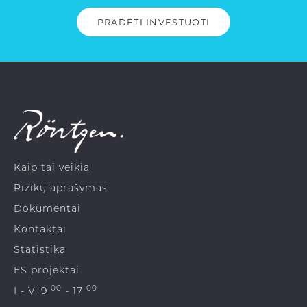
PRADĖTI INVESTUOTI
Kaip tai veikia
Rizikų aprašymas
Dokumentai
Kontaktai
Statistika
ES projektai
00
00
I - V, 9
- 17