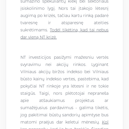
sumažino spekuliantų kiekį bei sektoriaus
įsiskolinimo lygį. Nors tai įtakojo lėtesnį
augimą po krizės, tačiau kartu rinką padarė
tvaresnę ir atsparesnę ateities
sukrėtimams.
Todėl tikėtina, kad tai nebus
dar vieną NT krizė
.
NT investicijos pasižymi mažesniu vertės
svyravimu nei akcijų rinkos. Lyginant
Vilniaus akcijų biržos indekso bei Vilniaus
būsto kainų indekso vertes, pastebima, kad
pokyčiai NT rinkoje yra lėtesni ir ne tokie
staigūs. Taigi, nors plėtotojai nepraneša
apie atšaukiamus projektus ar
sumažėjusius pardavimus - galima tikėtis,
jog pakitimai būstų sandorių apimtyse bus
matomi praėjus dar keletui mėnesių.
Kol