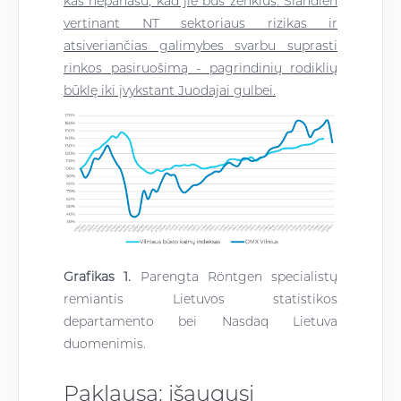
kas nepanašu, kad jie bus ženklūs
.
Šiandien
vertinant NT sektoriaus rizikas ir
atsiveriančias galimybes svarbu suprasti
rinkos pasiruošimą - pagrindinių rodiklių
būklę iki įvykstant Juodajai gulbei.
Grafikas
1.
Parengta Röntgen specialistų
remiantis Lietuvos statistikos
departamento bei Nasdaq Lietuva
duomenimis.
Paklausa: išaugusi