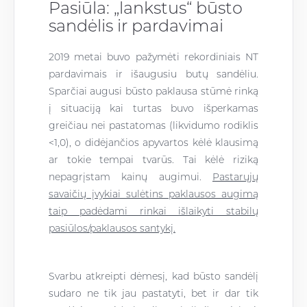
Pasiūla: „lankstus“ būsto
sandėlis ir pardavimai
2019 metai buvo pažymėti rekordiniais NT
pardavimais ir išaugusiu butų sandėliu.
Sparčiai augusi būsto paklausa stūmė rinką
į situaciją kai turtas buvo išperkamas
greičiau nei pastatomas (likvidumo rodiklis
<
1,0)
, o didėjančios apyvartos kėlė klausimą
ar tokie tempai tvarūs. Tai kėlė riziką
nepagrįstam kainų augimui.
Pastarųjų
savaičių įvykiai sulėtins paklausos augimą
taip padėdami rinkai išlaikyti stabilų
pasiūlos/paklausos santykį.
Svarbu atkreipti dėmesį, kad būsto sandėlį
sudaro ne tik jau pastatyti, bet ir dar tik