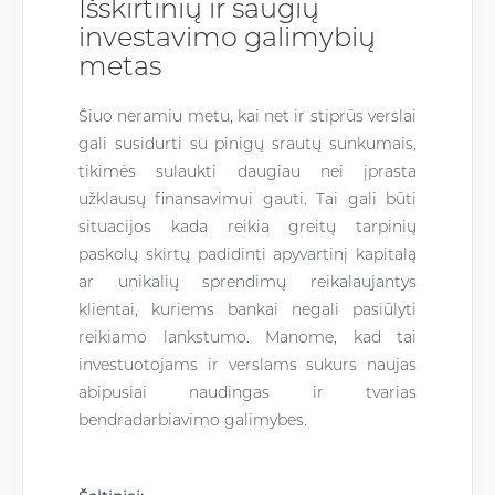
Išskirtinių ir saugių
investavimo galimybių
metas
Šiuo neramiu metu, kai net ir stiprūs verslai
gali susidurti su pinigų srautų sunkumais,
tikimės sulaukti daugiau nei įprasta
užklausų finansavimui gauti. Tai gali būti
situacijos kada reikia greitų tarpinių
paskolų skirtų padidinti apyvartinį kapitalą
ar unikalių sprendimų reikalaujantys
klientai, kuriems bankai negali pasiūlyti
reikiamo lankstumo. Manome, kad tai
investuotojams ir verslams sukurs naujas
abipusiai naudingas ir tvarias
bendradarbiavimo galimybes.