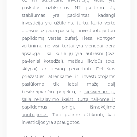
paskolos užtikrintos NT įkeitimu
. Jų
stabilumas yra padidintas, kadangi
investicija yra užtikrinta turtu, kurio vertė
didesnė už pačią paskolą – investuotojai turi
papildomą vertės buferį. Tiesa, Röntgen
vertinimu ne visi turtai yra vienodai gera
apsauga - kai kurie
j
ų yra jautresni (pvz.
pavieniai kotedžai), mažiau likvidūs (pvz.
sklypai), ar tiesiog pervertinti. Dėl šios
priežasties atrenkame ir investuotojams
pasiūlome tik labai mažą dalį
besikreipiančių projektų, o
kiekvienam jų
šalia reikalavimo įkeisti turtą taikome ir
papildomus pinigų išmokėjimo
apribojimus
.
Taip galime užtikrinti, kad
investicijos yra apsaugotos.