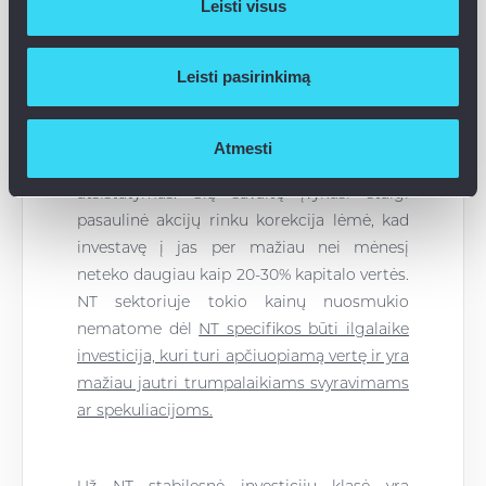
Leisti visus
Akcijų rinkos dėl aukšto likvidumo yra
Leisti pasirinkimą
pirmos, kurios parodo pakitusius
investuotojų lūkesčius. Dažnai smarkūs
svyravimai yra laikino pobūdžio – staigios
Atmesti
korekcijos po kurių seka nuoseklus rinkų
atsistatymas. Šią savaitę įvykusi staigi
pasaulinė akcijų rinku korekcija lėmė, kad
investavę į jas per mažiau nei mėnesį
neteko daugiau kaip 20-30% kapitalo vertės.
NT sektoriuje tokio kainų nuosmukio
nematome dėl
NT specifikos būti ilgalaike
investicija, kuri turi apčiuopiamą vertę ir yra
mažiau jautri trumpalaikiams svyravimams
ar spekuliacijoms.
Už NT stabilesnė investicijų klasė yra