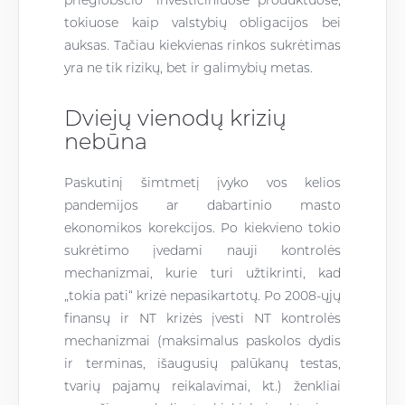
prieglobsčio“ investiciniuose produktuose,
tokiuose kaip valstybių obligacijos bei
auksas. Tačiau kiekvienas rinkos sukrėtimas
yra ne tik rizikų, bet ir galimybių metas.
Dviejų vienodų krizių
nebūna
Paskutinį šimtmetį įvyko vos kelios
pandemijos ar dabartinio masto
ekonomikos korekcijos. Po kiekvieno tokio
sukrėtimo įvedami nauji kontrolės
mechanizmai, kurie turi užtikrinti, kad
„tokia pati“ krizė nepasikartotų. Po
2008-
ųjų
finansų ir NT krizės įvesti NT kontrolės
mechanizmai (maksimalus paskolos dydis
ir terminas, išaugusių palūkanų testas,
tvarių pajamų reikalavimai, kt.) ženkliai