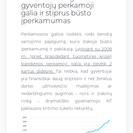
gyventojų perkamoji
galia ir stiprus būsto
įperkamumas
Perkamosios galios rodiklis rodo bendrą
vartojimo pajėgumą, kuris įtakoja būsto
įperkamumą ir paklausą.
Lyginant su 2008
m. (prieš prasidedant tuometinei krizei)
šiandienos perkamoji galia yra beveik 2
kartus didesnė.
Tai reiškia, kad gyventojai
yra finansiškai daug stipresni ir net ženklus
darbo užmokesčio mažėjimas ar
nedarbingumo augimas - nors ir įtakotų
rinką – dramatiško gyvenamojo NT
paklausos kritimo sukelti neturėtų.