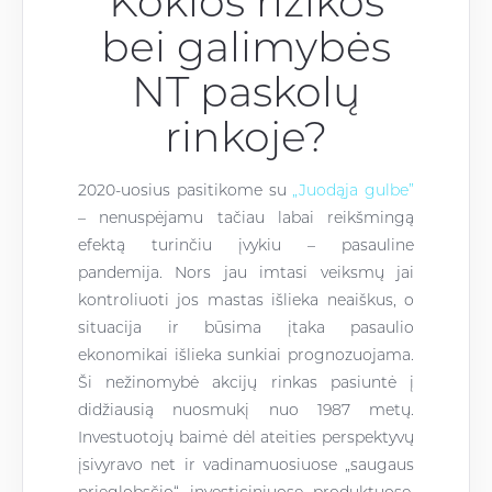
Kokios rizikos
bei galimybės
NT paskolų
rinkoje?
2020-uosius pasitikome su
„Juodąja gulbe”
– nenuspėjamu tačiau labai reikšmingą
efektą turinčiu įvykiu – pasauline
pandemija. Nors jau imtasi veiksmų jai
kontroliuoti jos mastas išlieka neaiškus, o
situacija ir būsima įtaka pasaulio
ekonomikai išlieka sunkiai prognozuojama.
Ši nežinomybė
akcijų rinkas pasiuntė į
didžiausią nuosmukį nuo 1987 metų.
Investuotojų baimė dėl ateities perspektyvų
įsivyravo net ir vadinamuosiuose „saugaus