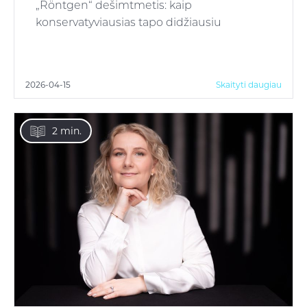
„Röntgen“ dešimtmetis: kaip
konservatyviausias tapo didžiausiu
2026-04-15
Skaityti daugiau
2 min.