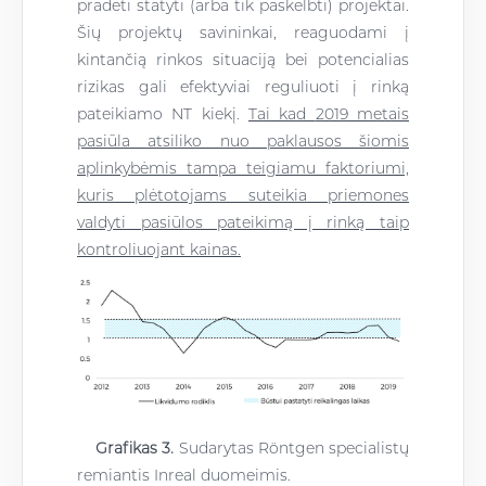
pradėti statyti (arba tik paskelbti) projektai.
Šių projektų savininkai, reaguodami į
kintančią rinkos situaciją bei potencialias
rizikas gali efektyviai reguliuoti į rinką
pateikiamo NT kiekį.
Tai kad
2019 metais
pasiūla atsiliko nuo paklausos šiomis
aplinkybėmis tampa teigiamu faktoriumi,
kuris plėtotojams suteikia priemones
valdyti pasiūlos pateikimą į rinką taip
kontroliuojant kainas.
Grafikas
3
.
Sudarytas Röntgen specialistų
remiantis Inreal duomeimis.