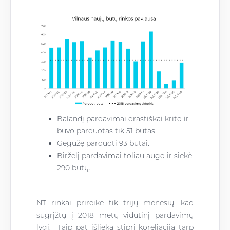
Balandį pardavimai drastiškai krito ir
buvo parduotas tik 51 butas.
Gegužę parduoti 93 butai.
Birželį pardavimai toliau augo ir siekė
290 butų.
NT rinkai prireikė tik trijų mėnesių, kad
sugrįžtų į
2018 metų vidutinį pardavimų
lygį. Taip pat išlieka stipri koreliacija tarp