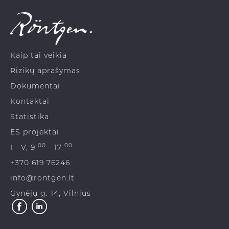
Kaip tai veikia
Rizikų aprašymas
Dokumentai
Kontaktai
Statistika
ES projektai
00
00
I - V, 9
- 17
+370 619 76246
info@rontgen.lt
Gynėjų g. 14, Vilnius