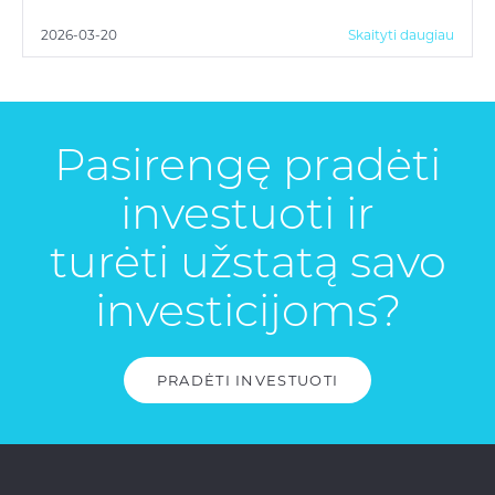
2026-03-20
Skaityti daugiau
Pasirengę pradėti
investuoti ir
turėti užstatą savo
investicijoms?
PRADĖTI INVESTUOTI