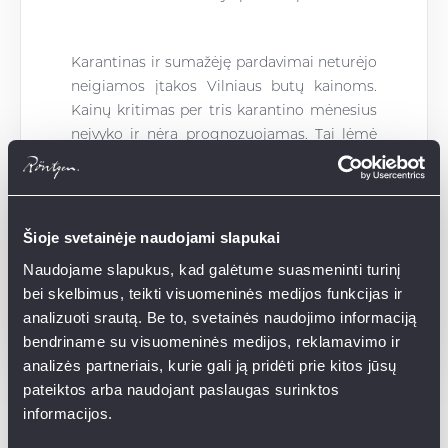
Karantinas ir sumažėję pardavimai neturėjo
neigiamos įtakos Vilniaus butų kainoms.
Kainų kritimas per tris karantino mėnesius
neįvyko ir nėra prognozuojamas. Tai lėmė
subalansuota pasiūla bei nuotaikos jog
pandemija yra laikina ir rinka atsistatys. Tai
yra džiugios žinios tiek vystytojams, tiek
investuojantiems į NT.
Šioje svetainėje naudojami slapukai
Naudojame slapukus, kad galėtume suasmeninti turinį
bei skelbimus, teikti visuomeninės medijos funkcijas ir
Duomenys paremti Inreal rinkos
analizuoti srautą. Be to, svetainės naudojimo informaciją
apžvalgomis.
bendriname su visuomeninės medijos, reklamavimo ir
analizės partneriais, kurie gali ją pridėti prie kitos jūsų
pateiktos arba naudojant paslaugas surinktos
Susijusios naujienos
informacijos.