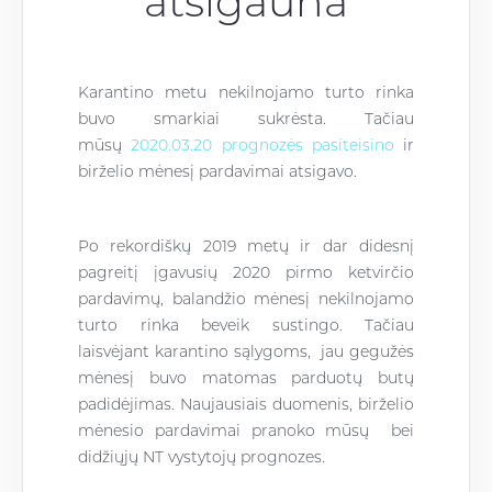
atsigauna
Karantino metu nekilnojamo turto rinka
buvo smarkiai sukrėsta. Tačiau
mūsų
2020.03.20
prognozės pasiteisino
ir
birželio mėnesį pardavimai atsigavo.
Po rekordiškų 2019 metų ir dar didesnį
pagreitį įgavusių 2020 pirmo ketvirčio
pardavimų, balandžio mėnesį nekilnojamo
turto rinka beveik sustingo. Tačiau
laisvėjant karantino sąlygoms, jau gegužės
mėnesį buvo matomas parduotų butų
padidėjimas. Naujausiais duomenis, birželio
mėnesio pardavimai pranoko mūsų bei
didžiųjų NT vystytojų prognozes.