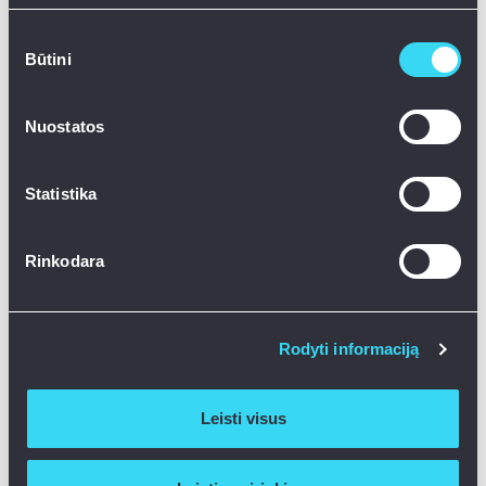
5 min.
Sutikimo
Būtini
pasirinkimas
Nuostatos
Statistika
Rinkodara
„Röntgen“ dešimtmetis: kaip
Rodyti informaciją
konservatyviausias tapo didžiausiu
Leisti visus
2026-04-15
Skaityti daugiau