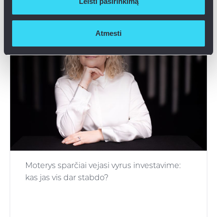
Leisti pasirinkimą
2 min.
Atmesti
Moterys sparčiai vejasi vyrus investavime:
kas jas vis dar stabdo?